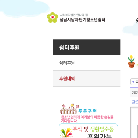
쉼터후원
쉼터후원
후원내역
20
글