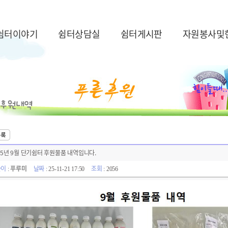
쉼터이야기
쉼터상담실
쉼터게시판
자원봉사및
25년 9월 단기쉼터 후원물품 내역입니다.
쓴이
푸루미
날짜
조회
:
: 25-11-21 17:50
: 2056