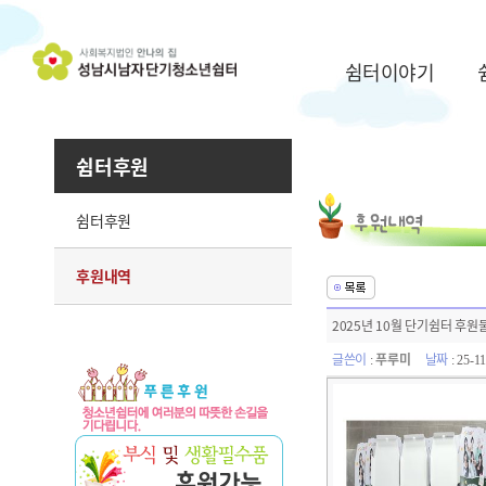
쉼터이야기
쉼터후원
쉼터후원
후원내역
2025년 10월 단기쉼터 후원
글쓴이
푸루미
날짜
:
: 25-1