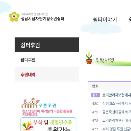
쉼터이야기
쉼터후원
쉼터후원
후원내역
번호
코리안리재보험에서
480
삼성웰스토리에서 
479
좋은축산마을에서 
478
코리안리재보험에서
477
추석 명절 후원 선물