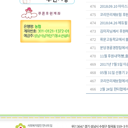
476
2018.09.10 아이
475
코리안리재보험 후
474
2018.04.26 에듀
473
김미자님께서 후원
472
휘문고등학교에서 물
471
분당경륜경정팀에서
470
11월 후원내역(빵,
469
2017년 7월 5일
468
05월 31일 선풍기 
467
코리안리재보험에서 
466
2월 24일 한터협에