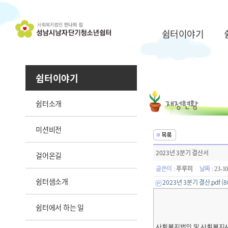
쉼터이야기
쉼터이야기
쉼터소개
미션비전
2023년 3분기 결산서
걸어온길
글쓴이
푸루미
날짜
:
: 23-1
쉼터샘소개
2023년 3분기 결산.pdf
(8
쉼터에서 하는 일
사회복지법인 및 사회복지시