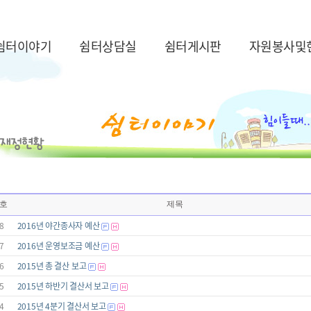
쉼터이야기
쉼터상담실
쉼터게시판
자원봉사및
호
제목
8
2016년 야간종사자 예산
7
2016년 운영보조금 예산
6
2015년 총 결산 보고
5
2015년 하반기 결산서 보고
4
2015년 4분기 결산서 보고