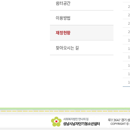
쉼터공간
2
2
이용방법
2
2
재정현황
1
찾아오시는 길
1
1
1
1
1