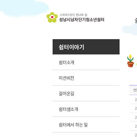
쉼터이야기
쉼터소개
미션비전
번
걸어온길
2
2
쉼터샘소개
2
쉼터에서 하는 일
2
2