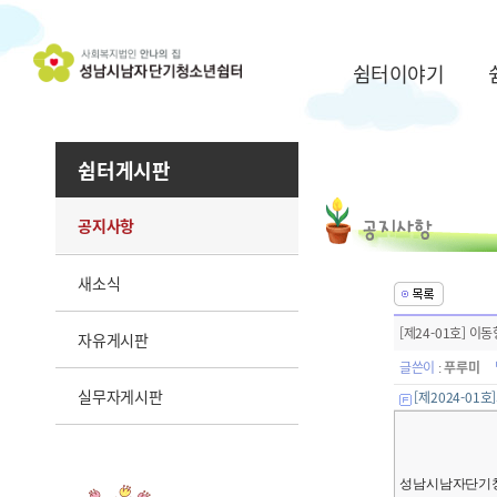
쉼터이야기
쉼터게시판
공지사항
새소식
[제24-01호] 
자유게시판
글쓴이
푸루미
:
실무자게시판
[제2024-01
성남시남자단기청