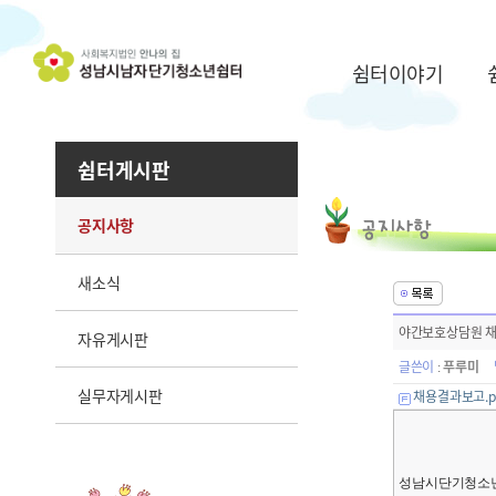
쉼터이야기
쉼터게시판
공지사항
새소식
야간보호상담원 채
자유게시판
글쓴이
푸루미
:
실무자게시판
채용결과보고.p
성남시단기청소년